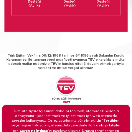
Türk Eğitim Vakfı’na 09/12/1968 tarih ve 6/11056 sayılı Bakanlar Kurulu
Kararnamesi ile tanınan vergi muafiyeti uyarınca TEV’e karşılıksız intikal
edecek mallar nedeniyle TEV’in kuruluş niteliği devam etmek şartıyla
veraset ve intikal vergisi alınmaz.
© Türk Eğitim Vakfı
Tüm site ziyaretçilerimizi daha iyi tanımak, sitemizdeki kullanıcı
Tüm hakları gizlidir.
deneyimini kişiselleştirmek ve iyileştirmek için web sitemizde
çerezler kullanıyoruz. Çerez ayarlarınızı yönetmek için "
Tercihler
"
seçeneğine tıklayabilir, sitemizdeki çerezlerle ilgili detaylı bilgiler
için
Çerez Politikası
'nı inceleyebilirsiniz. Üçüncü taraf çerezleri
BİZİ ARAYIN