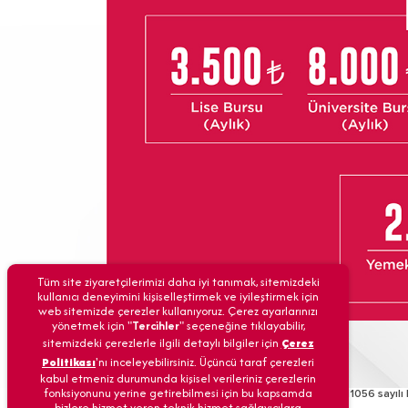
Tüm site ziyaretçilerimizi daha iyi tanımak, sitemizdeki
kullanıcı deneyimini kişiselleştirmek ve iyileştirmek için
web sitemizde çerezler kullanıyoruz. Çerez ayarlarınızı
yönetmek için "
Tercihler
" seçeneğine tıklayabilir,
sitemizdeki çerezlerle ilgili detaylı bilgiler için
Çerez
Politikası
'nı inceleyebilirsiniz. Üçüncü taraf çerezleri
kabul etmeniz durumunda kişisel verileriniz çerezlerin
fonksiyonunu yerine getirebilmesi için bu kapsamda
Türk Eğitim Vakfı’na 09/12/1968 tarih ve 6/11056 sayılı 
bizlere hizmet veren teknik hizmet sağlayıcılara