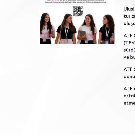
Ulusl
turi
oluş
ATF S
(TEV)
sürd
ve bu
ATF 
dönüş
ATF o
ortak
etme