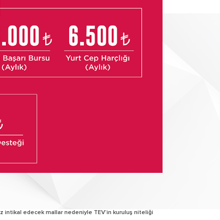
z intikal edecek mallar nedeniyle TEV’in kuruluş niteliği