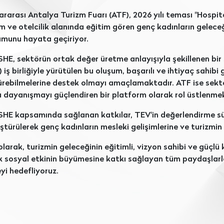
ararası Antalya Turizm Fuarı (ATF), 2026 yılı teması "Hospit
zm ve otelcilik alanında eğitim gören genç kadınların gele
umunu hayata geçiriyor.
HE, sektörün ortak değer üretme anlayışıyla şekillenen bir s
 iş birliğiyle yürütülen bu oluşum, başarılı ve ihtiyaç sahibi
ürebilmelerine destek olmayı amaçlamaktadır. ATF ise sektö
 dayanışmayı güçlendiren bir platform olarak rol üstlenmek
SHE kapsamında sağlanan katkılar, TEV'in değerlendirme sü
türülerek genç kadınların mesleki gelişimlerine ve turizmi
larak, turizmin geleceğinin eğitimli, vizyon sahibi ve güçlü 
 sosyal etkinin büyümesine katkı sağlayan tüm paydaşlarla 
yi hedefliyoruz.