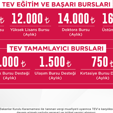
Bakanlar Kurulu Kararnamesi ile tanınan vergi muafiyeti uyarınca TEV’e karşılıksı
devam etmek şartıyla veraset ve intikal vergisi alınmaz.